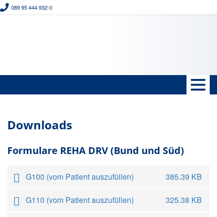
089 95 444 932-0
Direkt
Mo bis Fr 7.00 bis 18.00 Uhr, Di u. Do bis 20:00 Uhr (nur IRENA)
zum
Inhalt
Domain
anmeldung@schwabinger-reha-sport.de
Menü
Togg
navig
Downloads
Formulare REHA DRV (Bund und Süd)
G100 (vom Patient auszufüllen)
385.39 KB
G110 (vom Patient auszufüllen)
325.38 KB