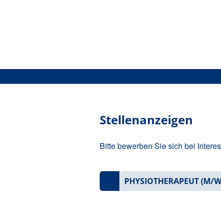
Domain
Menü
Menü
Direkt
Schwabing
zum
Inhalt
Stellenanzeigen
Bitte bewerben Sie sich bei Intere
PHYSIOTHERAPEUT (M/W