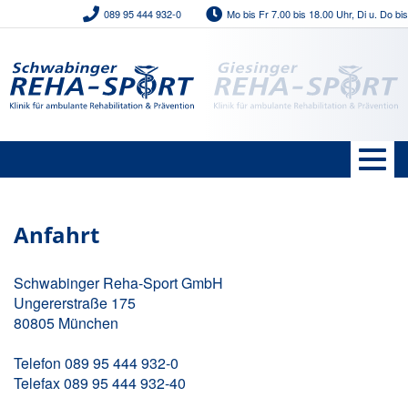
089 95 444 932-0
Mo bis Fr 7.00 bis 18.00 Uhr, Di u. Do bis 
Direkt
zum
Inhalt
Domain
Menü
Togg
navig
Anfahrt
Schwabinger Reha-Sport GmbH
Ungererstraße 175
80805 München
Telefon 089 95 444 932-0
Telefax 089 95 444 932-40