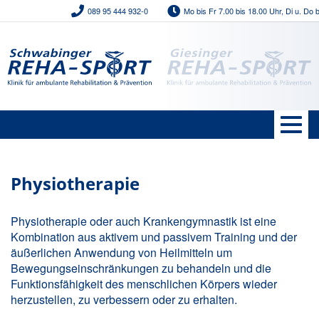
089 95 444 932-0
Mo bis Fr 7.00 bis 18.00 Uhr, Di u. Do bis 
Direkt
zum
Inhalt
Domain
Menü
Togg
navig
Physiotherapie
Physiotherapie oder auch Krankengymnastik ist eine
Kombination aus aktivem und passivem Training und der
äußerlichen Anwendung von Heilmitteln um
Bewegungseinschränkungen zu behandeln und die
Funktionsfähigkeit des menschlichen Körpers wieder
herzustellen, zu verbessern oder zu erhalten.