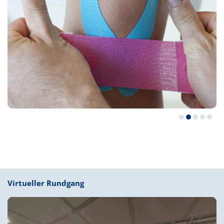
Previous
Next
Virtueller Rundgang